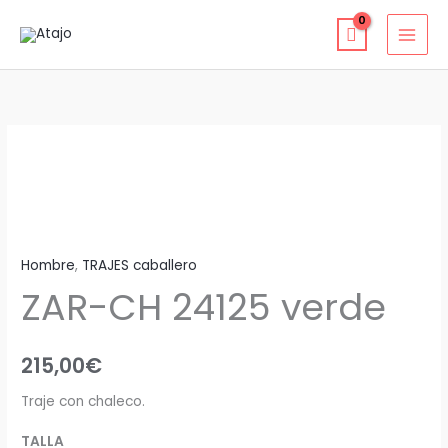
Ir
al
contenido
ZAR-
CH
24125
verde
cantidad
Hombre
,
TRAJES caballero
ZAR-CH 24125 verde
215,00
€
Traje con chaleco.
TALLA