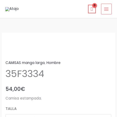
Ir
al
contenido
35F3334
cantidad
CAMISAS manga larga
,
Hombre
35F3334
54,00
€
Camisa estampada.
TALLA