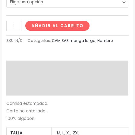
AÑADIR AL CARRITO
SKU:
N/D
Categorías:
CAMISAS manga larga
,
Hombre
Descripción
Información adicional
Valoraciones (0)
Camisa estampada.
Corte no entallado.
100% algodón.
TALLA
M
,
L
,
XL
,
2XL