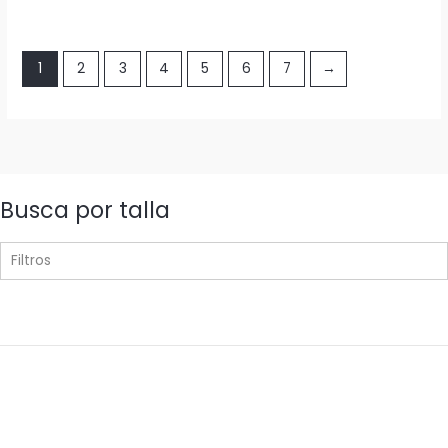
1
2
3
4
5
6
7
→
Busca por talla
Filtros
2XL
2
34
3
36
29
38
62