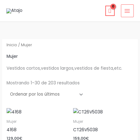
Ir
al
contenido
Ordenado
por
los
últimos
Inicio
/ Mujer
Mujer
Vestidos cortos,vestidos largos,vestidos de fiesta,etc.
Mostrando 1–30 de 203 resultados
Mujer
Mujer
4168
CT26V5038
129,00
€
159,00
€