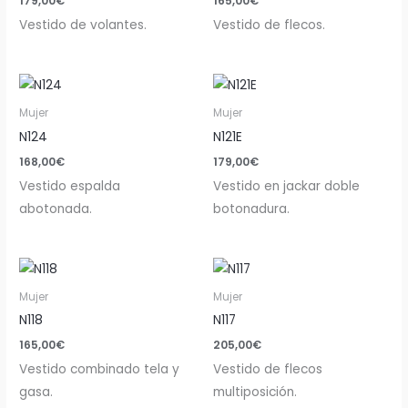
179,00
€
165,00
€
Vestido de volantes.
Vestido de flecos.
Mujer
Mujer
N124
N121E
168,00
€
179,00
€
Vestido espalda
Vestido en jackar doble
abotonada.
botonadura.
Mujer
Mujer
N118
N117
165,00
€
205,00
€
Vestido combinado tela y
Vestido de flecos
gasa.
multiposición.