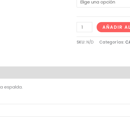
AÑADIR A
SKU:
N/D
Categorías:
CA
al
Valoraciones (0)
la espalda.