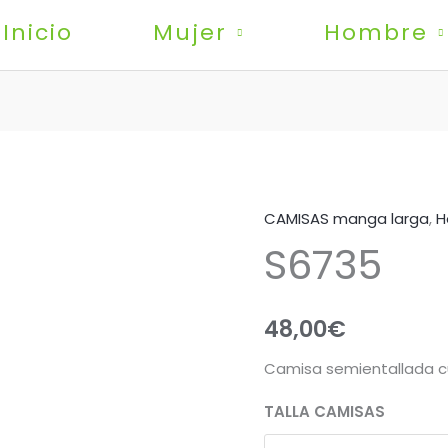
Inicio
Mujer
Hombre
CAMISAS manga larga
,
H
S6735
S6735
cantidad
48,00
€
Camisa semientallada c
TALLA CAMISAS