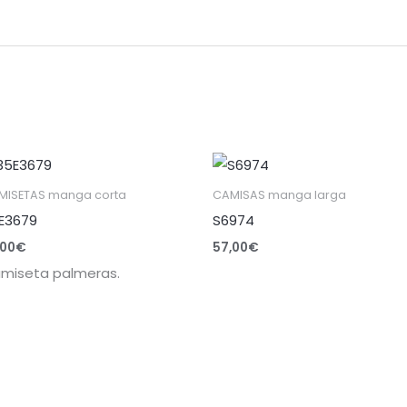
MISETAS manga corta
CAMISAS manga larga
E3679
S6974
,00
€
57,00
€
miseta palmeras.