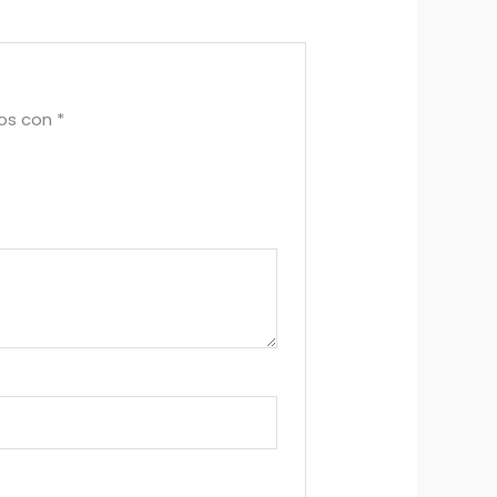
dos con
*