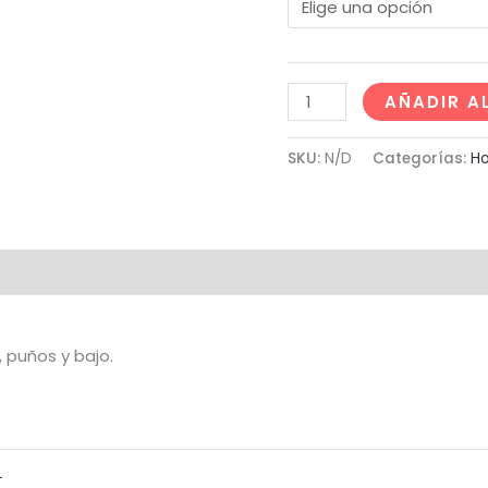
AÑADIR A
SKU:
N/D
Categorías:
H
al
Valoraciones (0)
, puños y bajo.
L