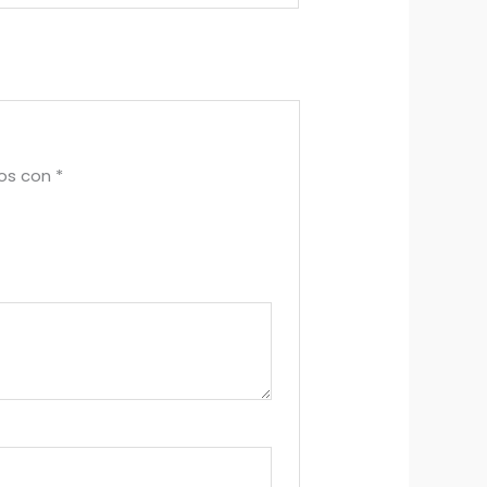
dos con
*