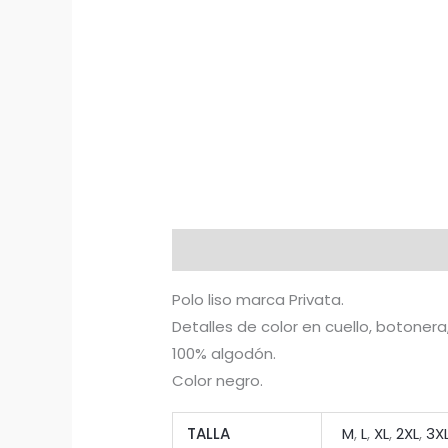
Descripción
Información adicion
Polo liso marca Privata.
Detalles de color en cuello, botonera
100% algodón.
Color negro.
TALLA
M
,
L
,
XL
,
2XL
,
3X