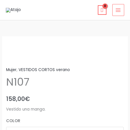
Ir
al
contenido
N107
cantidad
Mujer
,
VESTIDOS CORTOS verano
N107
158,00
€
Vestido una manga.
COLOR