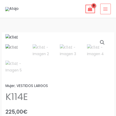
Ir
al
contenido
K114E
cantidad
Mujer
,
VESTIDOS LARGOS
K114E
225,00
€