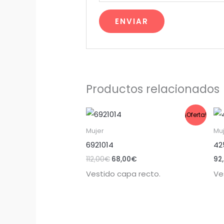
Productos relacionados
El
El
¡Oferta!
precio
precio
original
actual
Mujer
Mu
era:
es:
6921014
42
112,00€.
68,00€.
112,00
€
68,00
€
92
Vestido capa recto.
Ve