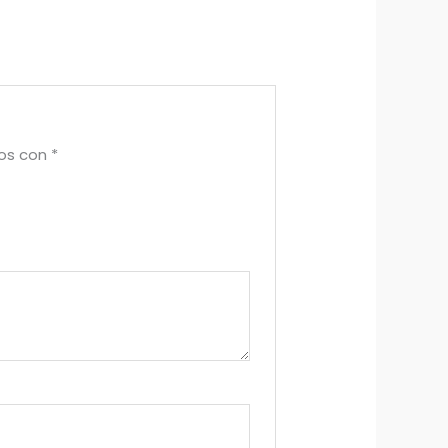
dos con
*