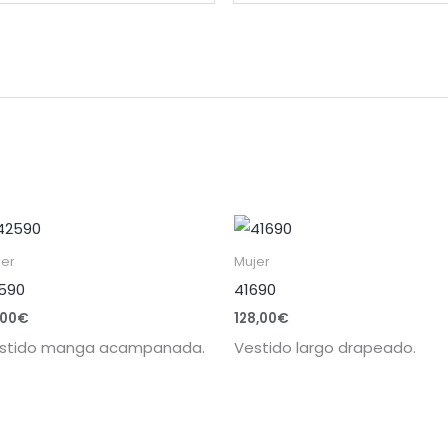
jer
Mujer
590
41690
,00
€
128,00
€
stido manga acampanada.
Vestido largo drapeado.