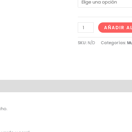
AÑADIR A
SKU:
N/D
Categorías:
Mu
al
Marca
Valoraciones (0)
cho.