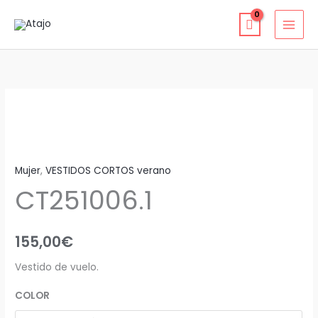
Ir
al
contenido
CT251006.1
cantidad
Mujer
,
VESTIDOS CORTOS verano
CT251006.1
155,00
€
Vestido de vuelo.
COLOR