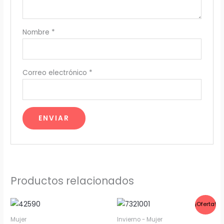
Nombre
*
Correo electrónico
*
Productos relacionados
El
El
¡Oferta!
precio
precio
original
actual
Mujer
Invierno - Mujer