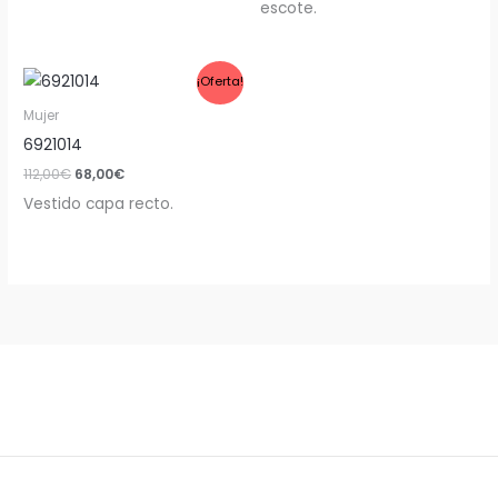
escote.
El
El
¡Oferta!
precio
precio
original
actual
Mujer
era:
es:
6921014
112,00€.
68,00€.
112,00
€
68,00
€
Vestido capa recto.