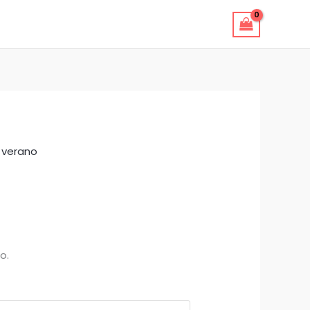
 verano
o.