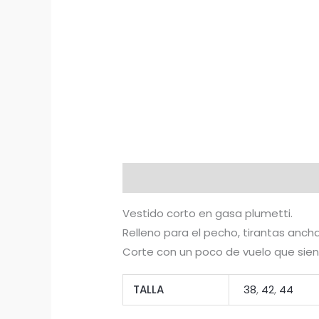
Descripción
Información adicion
Vestido corto en gasa plumetti.
Relleno para el pecho, tirantas anchas
Corte con un poco de vuelo que sien
TALLA
38
,
42
,
44