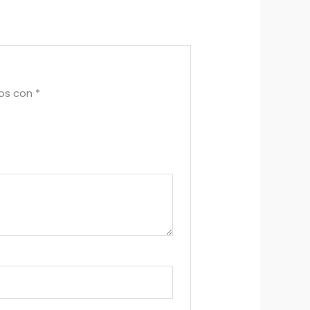
dos con
*