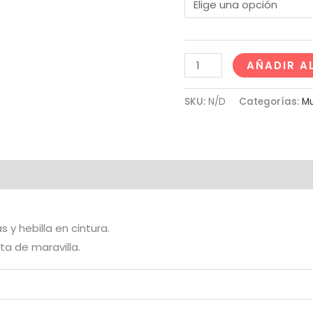
AÑADIR A
SKU:
N/D
Categorías:
Mu
al
Valoraciones (0)
 y hebilla en cintura.
ta de maravilla.