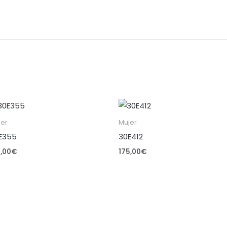
jer
Mujer
E355
30E412
5,00
€
175,00
€