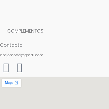
COMPLEMENTOS
Contacto
atajomoda@gmail.com
F
I
a
n
c
s
e
t