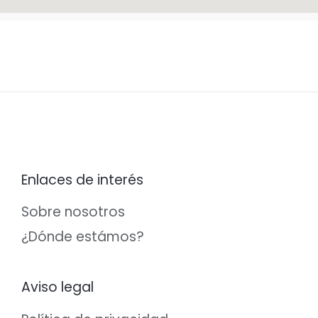
b
a
o
g
o
r
k
a
m
Enlaces de interés
Sobre nosotros
¿Dónde estámos?
Aviso legal