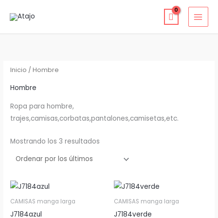
Ir
al
contenido
Ordenado
por
los
últimos
Inicio
/ Hombre
Hombre
Ropa para hombre,
trajes,camisas,corbatas,pantalones,camisetas,etc.
Mostrando los 3 resultados
CAMISAS manga larga
CAMISAS manga larga
J7184azul
J7184verde