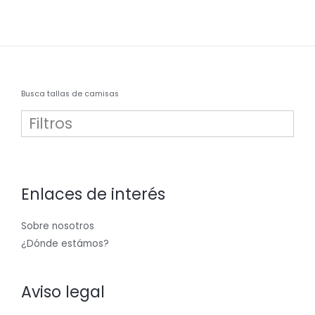
Busca tallas de camisas
Filtros
38
2
Enlaces de interés
39
3
Sobre nosotros
40
1
¿Dónde estámos?
41
3
Aviso legal
42
2