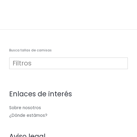
Busca tallas de camisas
Filtros
38
2
Enlaces de interés
39
2
Sobre nosotros
41
2
¿Dónde estámos?
42
1
Aviso legal