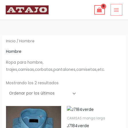
Ir
al
contenido
Ordenado
por
los
últimos
Inicio
/ Hombre
Hombre
Ropa para hombre,
trajes,camisas,corbatas,pantalones,camisetas,etc.
Mostrando los 2 resultados
CAMISAS manga larga
J7184verde